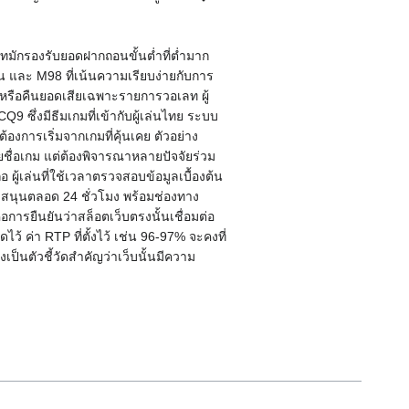
ทมักรองรับยอดฝากถอนขั้นต่ำที่ต่ำมาก
ัน และ M98 ที่เน้นความเรียบง่ายกับการ
ลทหรือคืนยอดเสียเฉพาะรายการวอเลท ผู้
9 ซึ่งมีธีมเกมที่เข้ากับผู้เล่นไทย ระบบ
้องการเริ่มจากเกมที่คุ้นเคย ตัวอย่าง
ื่อเกม แต่ต้องพิจารณาหลายปัจจัยร่วม
ผู้เล่นที่ใช้เวลาตรวจสอบข้อมูลเบื้องต้น
นับสนุนตลอด 24 ชั่วโมง พร้อมช่องทาง
ือการยืนยันว่าสล็อตเว็บตรงนั้นเชื่อมต่อ
้ ค่า RTP ที่ตั้งไว้ เช่น 96-97% จะคงที่
เป็นตัวชี้วัดสำคัญว่าเว็บนั้นมีความ