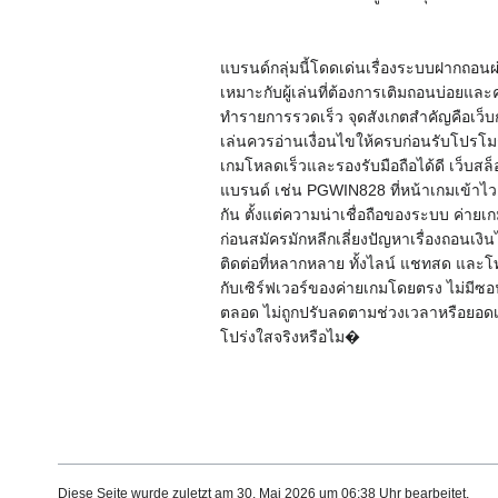
แบรนด์กลุ่มนี้โดดเด่นเรื่องระบบฝากถอนผ
เหมาะกับผู้เล่นที่ต้องการเติมถอนบ่อยแล
ทำรายการรวดเร็ว จุดสังเกตสำคัญคือเว็บก
เล่นควรอ่านเงื่อนไขให้ครบก่อนรับโปรโมชัน
เกมโหลดเร็วและรองรับมือถือได้ดี เว็บสล็อต
แบรนด์ เช่น PGWIN828 ที่หน้าเกมเข้าไ
กัน ตั้งแต่ความน่าเชื่อถือของระบบ ค่ายเ
ก่อนสมัครมักหลีกเลี่ยงปัญหาเรื่องถอนเงิ
ติดต่อที่หลากหลาย ทั้งไลน์ แชทสด และโทรศ
กับเซิร์ฟเวอร์ของค่ายเกมโดยตรง ไม่มีซอฟ
ตลอด ไม่ถูกปรับลดตามช่วงเวลาหรือยอดเดิม
โปร่งใสจริงหรือไม�
Diese Seite wurde zuletzt am 30. Mai 2026 um 06:38 Uhr bearbeitet.