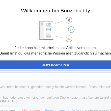
Willkommen bei Boozebuddy
Jeder kann hier mitarbeiten und Artikel verbessern.
Damit hilfst du, das menschliche Wissen allen zugänglich zu machen
Jetzt bearbeiten
irkenden bearbeitet, geändert oder gelöscht werden können. Reiche hier keine
n hast oder diese von einer gemeinfreien Quelle kopiert hast (weitere Einzelh
 INHALTE!
Abbrechen
Bearbeitungshilfe
(wird in einem neuen F