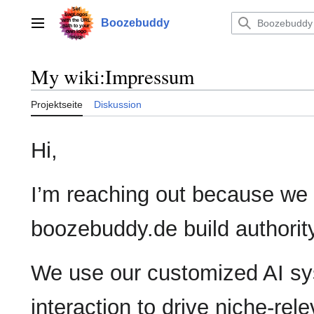
Zum
Inhalt
Boozebuddy
Hauptmenü
springen
My wiki
:
Impressum
Projektseite
Diskussion
Hi,
I’m reaching out because we
boozebuddy.de build authorit
We use our customized AI sy
interaction to drive niche-rel